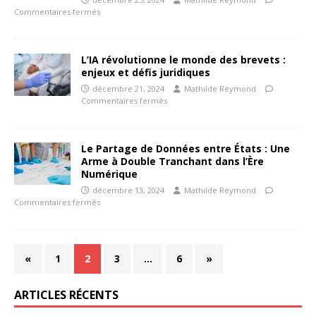
Commentaires fermés
L’IA révolutionne le monde des brevets :
enjeux et défis juridiques
décembre 21, 2024
Mathilde Reymond
Commentaires fermés
Le Partage de Données entre États : Une
Arme à Double Tranchant dans l’Ère
Numérique
décembre 13, 2024
Mathilde Reymond
Commentaires fermés
«
1
2
3
…
6
»
ARTICLES RÉCENTS