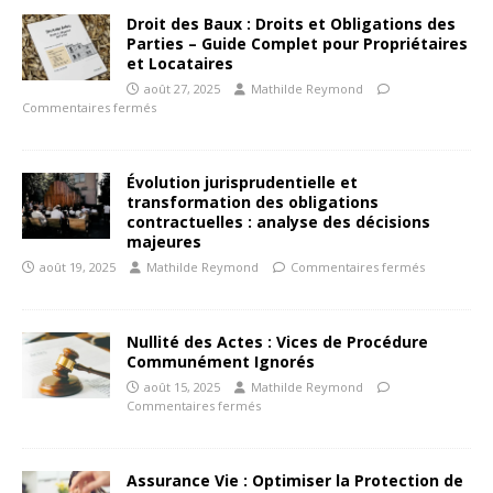
Droit des Baux : Droits et Obligations des
Parties – Guide Complet pour Propriétaires
et Locataires
août 27, 2025
Mathilde Reymond
Commentaires fermés
Évolution jurisprudentielle et
transformation des obligations
contractuelles : analyse des décisions
majeures
août 19, 2025
Mathilde Reymond
Commentaires fermés
Nullité des Actes : Vices de Procédure
Communément Ignorés
août 15, 2025
Mathilde Reymond
Commentaires fermés
Assurance Vie : Optimiser la Protection de