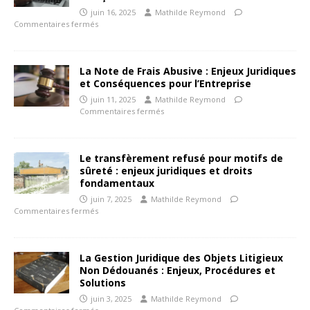
juin 16, 2025
Mathilde Reymond
Commentaires fermés
La Note de Frais Abusive : Enjeux Juridiques
et Conséquences pour l’Entreprise
juin 11, 2025
Mathilde Reymond
Commentaires fermés
Le transfèrement refusé pour motifs de
sûreté : enjeux juridiques et droits
fondamentaux
juin 7, 2025
Mathilde Reymond
Commentaires fermés
La Gestion Juridique des Objets Litigieux
Non Dédouanés : Enjeux, Procédures et
Solutions
juin 3, 2025
Mathilde Reymond