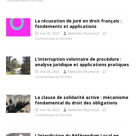
Commentaires fermés
La récusation de juré en droit français :
fondements et applications
mai 30, 2025
Mathilde Reymond
Commentaires fermés
L’interruption volontaire de procédure :
analyse juridique et applications pratiques
mai 26, 2025
Mathilde Reymond
Commentaires fermés
La clause de solidarité active : mécanisme
fondamental du droit des obligations
mai 18, 2025
Mathilde Reymond
Commentaires fermés
L’Interdiction du Référendum Local en