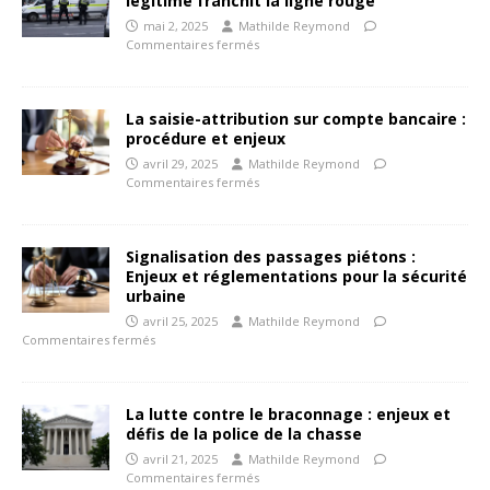
légitime franchit la ligne rouge
mai 2, 2025
Mathilde Reymond
Commentaires fermés
La saisie-attribution sur compte bancaire :
procédure et enjeux
avril 29, 2025
Mathilde Reymond
Commentaires fermés
Signalisation des passages piétons :
Enjeux et réglementations pour la sécurité
urbaine
avril 25, 2025
Mathilde Reymond
Commentaires fermés
La lutte contre le braconnage : enjeux et
défis de la police de la chasse
avril 21, 2025
Mathilde Reymond
Commentaires fermés