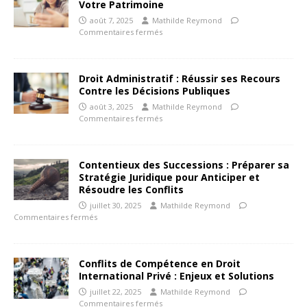
Votre Patrimoine
août 7, 2025
Mathilde Reymond
Commentaires fermés
Droit Administratif : Réussir ses Recours
Contre les Décisions Publiques
août 3, 2025
Mathilde Reymond
Commentaires fermés
Contentieux des Successions : Préparer sa
Stratégie Juridique pour Anticiper et
Résoudre les Conflits
juillet 30, 2025
Mathilde Reymond
Commentaires fermés
Conflits de Compétence en Droit
International Privé : Enjeux et Solutions
juillet 22, 2025
Mathilde Reymond
Commentaires fermés