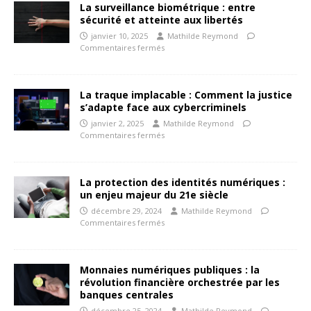
La surveillance biométrique : entre
sécurité et atteinte aux libertés
janvier 10, 2025
Mathilde Reymond
Commentaires fermés
La traque implacable : Comment la justice
s’adapte face aux cybercriminels
janvier 2, 2025
Mathilde Reymond
Commentaires fermés
La protection des identités numériques :
un enjeu majeur du 21e siècle
décembre 29, 2024
Mathilde Reymond
Commentaires fermés
Monnaies numériques publiques : la
révolution financière orchestrée par les
banques centrales
décembre 25, 2024
Mathilde Reymond