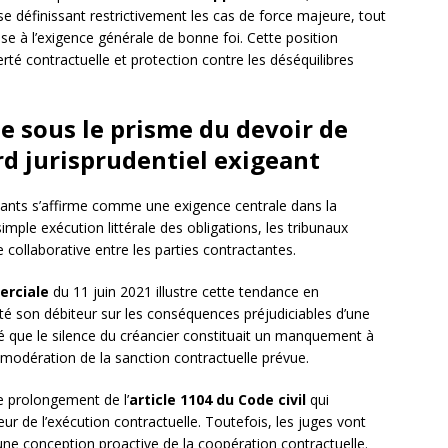
e définissant restrictivement les cas de force majeure, tout
se à l’exigence générale de bonne foi. Cette position
rté contractuelle et protection contre les déséquilibres
e sous le prisme du devoir de
rd jurisprudentiel exigeant
ants s’affirme comme une exigence centrale dans la
ple exécution littérale des obligations, les tribunaux
ollaborative entre les parties contractantes.
rciale
du 11 juin 2021 illustre cette tendance en
rté son débiteur sur les conséquences préjudiciables d’une
é que le silence du créancier constituait un manquement à
 modération de la sanction contractuelle prévue.
le prolongement de l’
article 1104 du Code civil
qui
r de l’exécution contractuelle. Toutefois, les juges vont
une conception proactive de la coopération contractuelle.