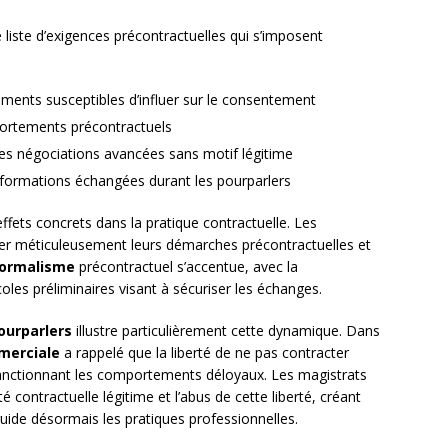
liste d’exigences précontractuelles qui s’imposent
léments susceptibles d’influer sur le consentement
ortements précontractuels
des négociations avancées sans motif légitime
 informations échangées durant les pourparlers
effets concrets dans la pratique contractuelle. Les
r méticuleusement leurs démarches précontractuelles et
ormalisme
précontractuel s’accentue, avec la
ocoles préliminaires visant à sécuriser les échanges.
ourparlers
illustre particulièrement cette dynamique. Dans
merciale
a rappelé que la liberté de ne pas contracter
anctionnant les comportements déloyaux. Les magistrats
rté contractuelle légitime et l’abus de cette liberté, créant
guide désormais les pratiques professionnelles.