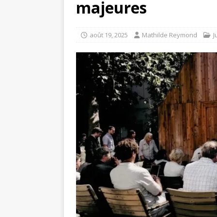
majeures
août 19, 2025
Mathilde Reymond
J