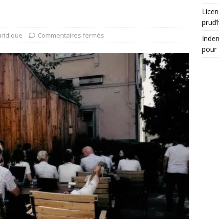
Licen
prud
uridique
Commentaires fermés
Indem
pour