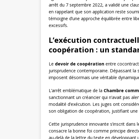
arrêt du 7 septembre 2022, a validé une claus
en rappelant que son application reste soumi
témoigne d’une approche équilibrée entre libe
excessifs.
L’exécution contractuell
coopération : un standa
Le
devoir de coopération
entre cocontract
jurisprudence contemporaine. Dépassant la sim
imposent désormais une véritable dynamique c
L’arrêt emblématique de la
Chambre comme
sanctionnant un créancier qui n’avait pas ale
modalité d’exécution. Les juges ont considér
son obligation de coopération, justifiant une
Cette jurisprudence innovante s’inscrit dans 
consacre la bonne foi comme principe directeu
au-delà de la lettre du texte en développant 