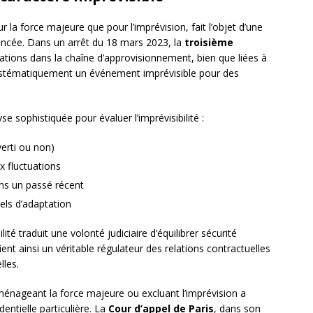
our la force majeure que pour l’imprévision, fait l’objet d’une
uancée. Dans un arrêt du 18 mars 2023, la
troisième
tions dans la chaîne d’approvisionnement, bien que liées à
systématiquement un événement imprévisible pour des
se sophistiquée pour évaluer l’imprévisibilité :
verti ou non)
ux fluctuations
ans un passé récent
ls d’adaptation
ité traduit une volonté judiciaire d’équilibrer sécurité
ent ainsi un véritable régulateur des relations contractuelles
lles.
énageant la force majeure ou excluant l’imprévision a
dentielle particulière. La
Cour d’appel de Paris
, dans son