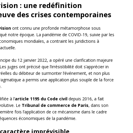
sion : une redéfinition
reuve des crises contemporaines
ision
ont connu une profonde métamorphose sous
arqué notre époque. La pandémie de COVID-19, suivie par les
conomiques mondiales, a contraint les juridictions à
ctuelle.
incipe du 12 janvier 2022, a opéré une clarification majeure
es juges ont précisé que l’irrésistibilité doit s’apprécier in
réelles du débiteur de surmonter l’événement, et non plus
ragmatique a permis une application plus souple de la force
.
fiée à l’
article 1195 du Code civil
depuis 2016, a fait
évolutive. Le
Tribunal de commerce de Paris
, dans son
emière fois l’application de ce mécanisme dans le cadre
nséquences économiques de la pandémie.
 caractère imprévisible