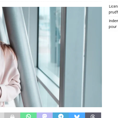
Licen
prud
Indem
pour