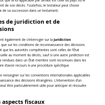
évoit que la loi applicable par défaut est celle du pays où le
nt de son décès. Toutefois, le testateur peut choisir
mble de sa succession dans un testament.
s de juridiction et de
sions
ient également de s’interroger sur la
juridiction
i que sur les conditions de reconnaissance des décisions
 que les autorités compétentes sont celles de l’État
uelle au moment du décès, sauf si une autre juridiction est
ons rendues dans un État membre sont reconnues dans les
re d’avoir recours à une procédure spécifique.
e renseigner sur les conventions internationales applicables
naissance des décisions étrangères. L’intervention d’un
 peut être particulièrement utile pour anticiper et résoudre
 aspects fiscaux