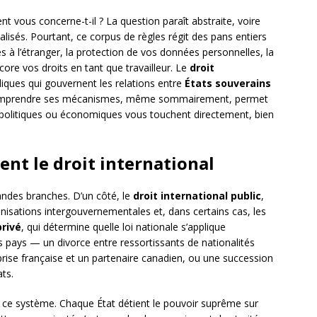
nt vous concerne-t-il ? La question paraît abstraite, voire
alisés. Pourtant, ce corpus de règles régit des pans entiers
es à l’étranger, la protection de vos données personnelles, la
ore vos droits en tant que travailleur. Le
droit
diques qui gouvernent les relations entre
États souverains
. Comprendre ses mécanismes, même sommairement, permet
s politiques ou économiques vous touchent directement, bien
nt le droit international
andes branches. D’un côté, le
droit international public
,
ganisations intergouvernementales et, dans certains cas, les
privé
, qui détermine quelle loi nationale s’applique
rs pays — un divorce entre ressortissants de nationalités
prise française et un partenaire canadien, ou une succession
ats.
de ce système. Chaque État détient le pouvoir suprême sur