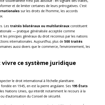
ette souveraineté n’est pas absolue : en signant des traités,
former et de limiter certaines de leurs prérogatives. C’est
ernationales
sur les droits de l’homme, les accords
x.
es. Les
traités bilatéraux ou multilatéraux
constituent
rnationale — pratique généralisée acceptée comme
t les principes généraux du droit reconnus par les nations
dictions internationales. Aujourd’hui, plus de
500 traités
maines aussi divers que le commerce, l’environnement, les
t vivre ce système juridique
pecter le droit international à l’échelle planétaire.
, fondée en 1945, en est la pierre angulaire. Ses
195 États
es Nations Unies, qui interdit notamment le recours à la
ou d’autorisation du Conseil de sécurité.