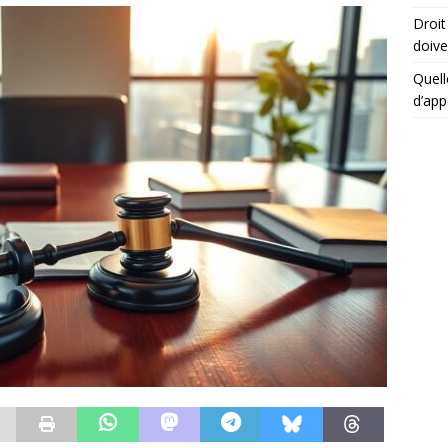
Droit
doive
Quell
d’app