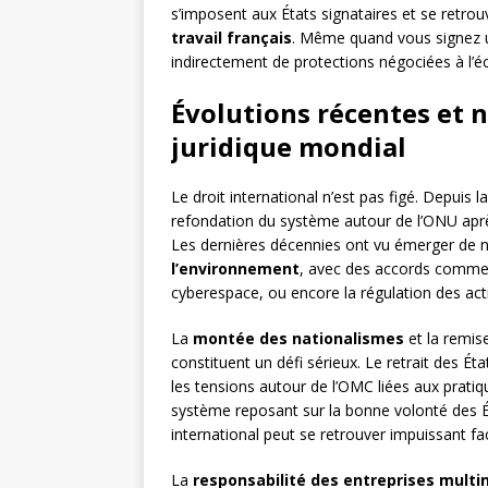
s’imposent aux États signataires et se retro
travail français
. Même quand vous signez un
indirectement de protections négociées à l’éc
Évolutions récentes et n
juridique mondial
Le droit international n’est pas figé. Depuis l
refondation du système autour de l’ONU après
Les dernières décennies ont vu émerger de 
l’environnement
, avec des accords comme 
cyberespace, ou encore la régulation des act
La
montée des nationalismes
et la remis
constituent un défi sérieux. Le retrait des Ét
les tensions autour de l’OMC liées aux pratiqu
système reposant sur la bonne volonté des Ét
international peut se retrouver impuissant fac
La
responsabilité des entreprises multi