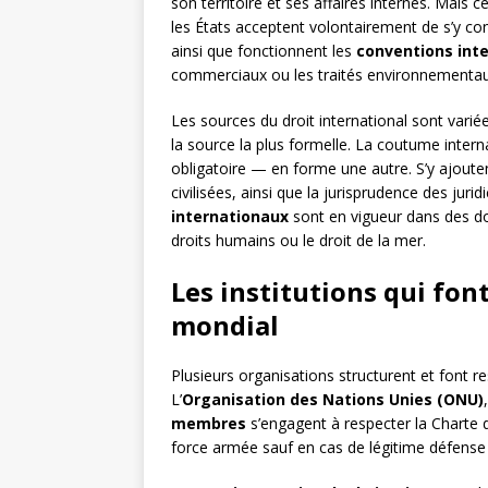
son territoire et ses affaires internes. Mais c
les États acceptent volontairement de s’y con
ainsi que fonctionnent les
conventions int
commerciaux ou les traités environnementau
Les sources du droit international sont varié
la source la plus formelle. La coutume inte
obligatoire — en forme une autre. S’y ajouten
civilisées, ainsi que la jurisprudence des juri
internationaux
sont en vigueur dans des do
droits humains ou le droit de la mer.
Les institutions qui fon
mondial
Plusieurs organisations structurent et font res
L’
Organisation des Nations Unies (ONU)
membres
s’engagent à respecter la Charte d
force armée sauf en cas de légitime défense 