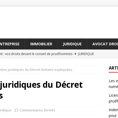
NTREPRISE
IMMOBILIER
JURIDIQUE
AVOCAT DROI
nt : vos droits devant le conseil de prud’hommes
JURIDIQUE
on forfaitaire : votre guide complet pour 2026
JURIDIQUE
ART
bre juridiques du Décret tertiaire expliquées
iption en droit : délais et exceptions à connaître
DROIT
Les e
 médias : ce que les professionnels doivent savoir
DROIT
juridiques du Décret
numé
du droit à la vie privée à l’ère numérique
DROIT
s
Licen
prud
Indem
uridique
Commentaires fermés
pour