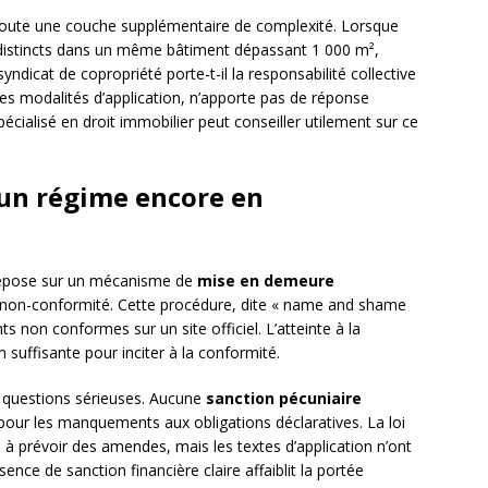
oute une couche supplémentaire de complexité. Lorsque
s distincts dans un même bâtiment dépassant 1 000 m²,
syndicat de copropriété porte-t-il la responsabilité collective
ines modalités d’application, n’apporte pas de réponse
écialisé en droit immobilier peut conseiller utilement sur ce
 un régime encore en
 repose sur un mécanisme de
mise en demeure
la non-conformité. Cette procédure, dite « name and shame
nts non conformes sur un site officiel. L’atteinte à la
 suffisante pour inciter à la conformité.
 questions sérieuses. Aucune
sanction pécuniaire
pour les manquements aux obligations déclaratives. La loi
 à prévoir des amendes, mais les textes d’application n’ont
nce de sanction financière claire affaiblit la portée