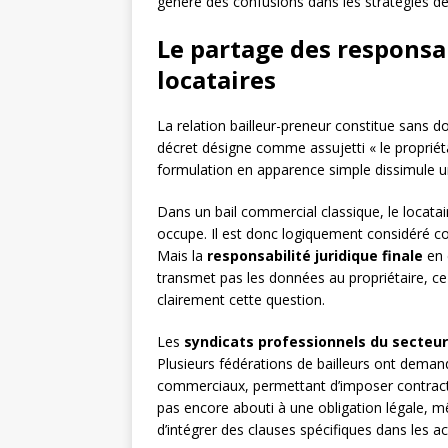
génère des confusions dans les stratégies d
Le partage des responsab
locataires
La relation bailleur-preneur constitue sans d
décret désigne comme assujetti « le propriétai
formulation en apparence simple dissimule un
Dans un bail commercial classique, le locata
occupe. Il est donc logiquement considéré com
Mais la
responsabilité juridique finale
en 
transmet pas les données au propriétaire, ce 
clairement cette question.
Les
syndicats professionnels du secteur 
Plusieurs fédérations de bailleurs ont demand
commerciaux, permettant d’imposer contract
pas encore abouti à une obligation légale,
d’intégrer des clauses spécifiques dans les ac