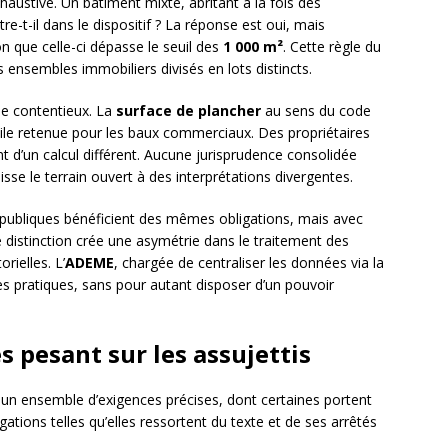
xhaustive. Un bâtiment mixte, abritant à la fois des
-t-il dans le dispositif ? La réponse est oui, mais
on que celle-ci dépasse le seuil des
1 000 m²
. Cette règle du
 ensembles immobiliers divisés en lots distincts.
de contentieux. La
surface de plancher
au sens du code
utile retenue pour les baux commerciaux. Des propriétaires
t d’un calcul différent. Aucune jurisprudence consolidée
laisse le terrain ouvert à des interprétations divergentes.
publiques bénéficient des mêmes obligations, mais avec
 distinction crée une asymétrie dans le traitement des
ielles. L’
ADEME
, chargée de centraliser les données via la
les pratiques, sans pour autant disposer d’un pouvoir
s pesant sur les assujettis
r un ensemble d’exigences précises, dont certaines portent
ligations telles qu’elles ressortent du texte et de ses arrêtés