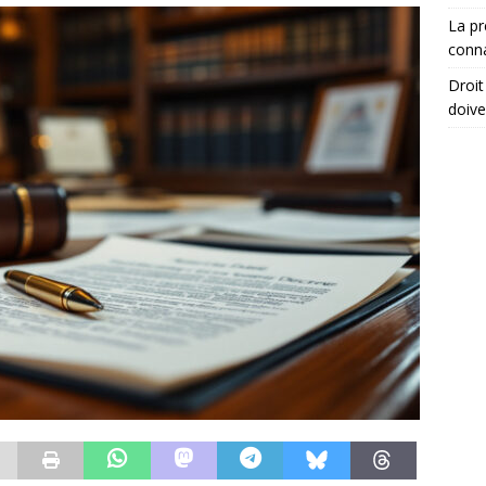
La pr
conna
Droit
doive