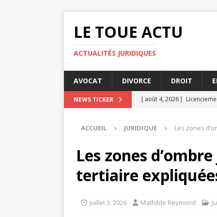
LE TOUE ACTU
ACTUALITÉS JURIDIQUES
AVOCAT
DIVORCE
DROIT
E
[ août 4, 2026 ]
Licencieme
NEWS TICKER
[ août 3, 2026 ]
Indemnisati
ACCUEIL
JURIDIQUE
Les zones d’om
[ juillet 31, 2026 ]
La prescr
[ juillet 29, 2026 ]
Droit des
Les zones d’ombre 
[ août 6, 2026 ]
Les enjeux 
tertiaire expliquée
juillet 3, 2026
Mathilde Reymond
J