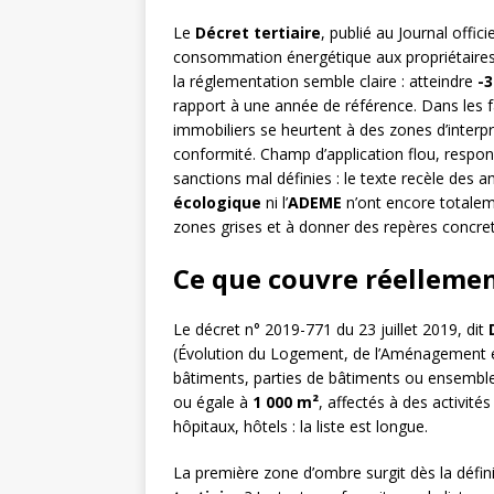
Le
Décret tertiaire
, publié au Journal offici
consommation énergétique aux propriétaires e
la réglementation semble claire : atteindre
-
rapport à une année de référence. Dans les fa
immobiliers se heurtent à des zones d’interp
conformité. Champ d’application flou, respons
sanctions mal définies : le texte recèle des a
écologique
ni l’
ADEME
n’ont encore totalemen
zones grises et à donner des repères concret
Ce que couvre réellement
Le décret n° 2019-771 du 23 juillet 2019, dit
(Évolution du Logement, de l’Aménagement e
bâtiments, parties de bâtiments ou ensemble
ou égale à
1 000 m²
, affectés à des activité
hôpitaux, hôtels : la liste est longue.
La première zone d’ombre surgit dès la défi