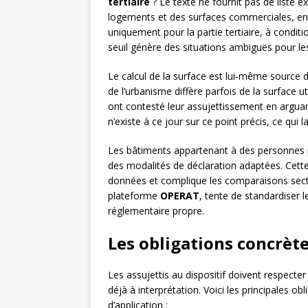
tertiaire
? Le texte ne fournit pas de liste e
logements et des surfaces commerciales, entre
uniquement pour la partie tertiaire, à conditi
seuil génère des situations ambiguës pour les
Le calcul de la surface est lui-même source 
de l’urbanisme diffère parfois de la surface 
ont contesté leur assujettissement en arguan
n’existe à ce jour sur ce point précis, ce qui 
Les bâtiments appartenant à des personnes 
des modalités de déclaration adaptées. Cette
données et complique les comparaisons sector
plateforme
OPERAT
, tente de standardiser 
réglementaire propre.
Les obligations concrète
Les assujettis au dispositif doivent respecte
déjà à interprétation. Voici les principales ob
d’application :