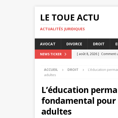
LE TOUE ACTU
ACTUALITÉS JURIDIQUES
AVOCAT
DIVORCE
DROIT
E
[ août 8, 2026 ]
Comment un
NEWS TICKER
[ août 6, 2026 ]
Les enjeux 
ACCUEIL
DROIT
L’éducation perma
[ août 4, 2026 ]
Licencieme
adultes
[ août 3, 2026 ]
Indemnisati
L’éducation perman
[ août 8, 2026 ]
Toque avoca
fondamental pour 
adultes