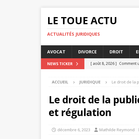
LE TOUE ACTU
ACTUALITÉS JURIDIQUES
AVOCAT
DIVORCE
DROIT
E
[ août 8, 2026 ]
Comment un
NEWS TICKER
[ août 6, 2026 ]
Les enjeux 
ACCUEIL
JURIDIQUE
Le droit de la 
[ août 4, 2026 ]
Licencieme
[ août 3, 2026 ]
Indemnisati
Le droit de la publ
[ août 8, 2026 ]
Toque avoca
et régulation
décembre 6, 2023
Mathilde Reymond