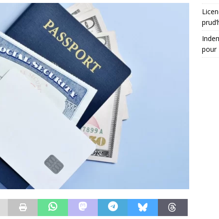
Licen
prud
Indem
pour