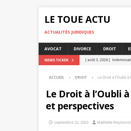
LE TOUE ACTU
ACTUALITÉS JURIDIQUES
AVOCAT
DIVORCE
DROIT
E
[ août 3, 2026 ]
Indemnisati
NEWS TICKER
[ juillet 31, 2026 ]
La prescr
ACCUEIL
DROIT
Le Droit à l’Oubli 
[ juillet 29, 2026 ]
Droit des
[ juillet 27, 2026 ]
Quelles s
Le Droit à l’Oubli 
[ août 4, 2026 ]
Licencieme
et perspectives
septembre 22, 2023
Mathilde Reymond