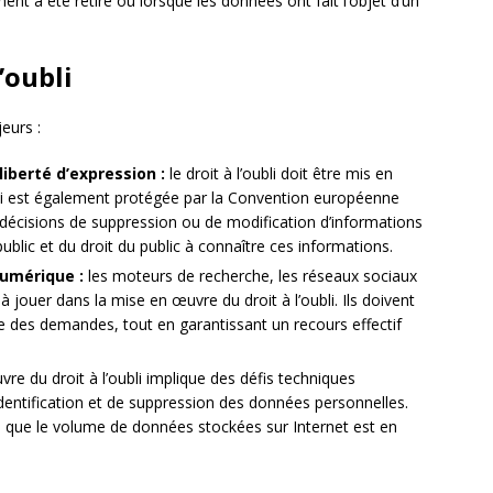
ent a été retiré ou lorsque les données ont fait l’objet d’un
’oubli
eurs :
 liberté d’expression :
le droit à l’oubli doit être mis en
qui est également protégée par la Convention européenne
s décisions de suppression ou de modification d’informations
ublic et du droit du public à connaître ces informations.
numérique :
les moteurs de recherche, les réseaux sociaux
à jouer dans la mise en œuvre du droit à l’oubli. Ils doivent
ce des demandes, tout en garantissant un recours effectif
re du droit à l’oubli implique des défis techniques
entification et de suppression des données personnelles.
s que le volume de données stockées sur Internet est en