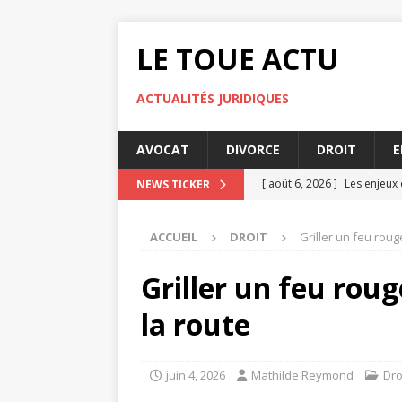
LE TOUE ACTU
ACTUALITÉS JURIDIQUES
AVOCAT
DIVORCE
DROIT
E
[ août 6, 2026 ]
Les enjeux 
NEWS TICKER
[ août 4, 2026 ]
Licencieme
ACCUEIL
DROIT
Griller un feu roug
[ août 3, 2026 ]
Indemnisati
[ juillet 31, 2026 ]
La prescr
Griller un feu roug
[ août 8, 2026 ]
Comment un
la route
juin 4, 2026
Mathilde Reymond
Dro