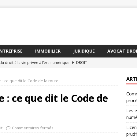
NTREPRISE
IMMOBILIER
JURIDIQUE
AVOCAT DROI
du droit à la vie privée à l’ère numérique
DROIT
nt : vos droits devant le conseil de prud’hommes
JURIDIQUE
ART
e : ce que dit le Code de la route
on forfaitaire : votre guide complet pour 2026
JURIDIQUE
Comm
iption en droit : délais et exceptions à connaître
DROIT
e : ce que dit le Code de
proc
 avocat peut vous aider à gagner un procès
AVOCAT
Les e
numé
Licen
it
Commentaires fermés
prud