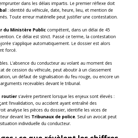
emprunter dans les délais impartis. Le premier réflexe doit
bal
: identité du véhicule, date, heure, lieu, et mention de
nés. Toute erreur matérielle peut justifier une contestation.
er du Ministère Public
compétent, dans un délai de 45
vention. Ce délai est strict. Passé ce terme, la contestation
majorée s’applique automatiquement. Le dossier est alors
t forcé.
ables. L’absence du conducteur au volant au moment des
ficat de cession du véhicule, peut aboutir à un classement
ation, un défaut de signalisation du feu rouge, ou encore un
arguments recevables devant le tribunal.
 routier
s’avère pertinent lorsque les enjeux sont élevés :
nt l’invalidation, ou accident ayant entraîné des
 analyse les pièces du dossier, identifie les vices de
cteur devant les
Tribunaux de police
. Seul un avocat peut
situation individuelle du conducteur.
es : ce que révèlent les chiffres