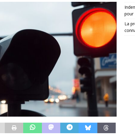
Indem
pour
La pr
conna