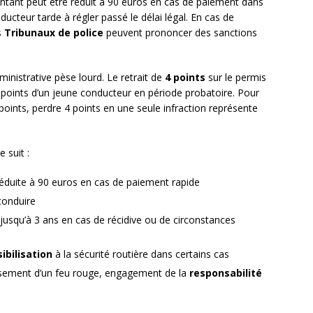
tant peut être réduit à 90 euros en cas de paiement dans
ducteur tarde à régler passé le délai légal. En cas de
s
Tribunaux de police
peuvent prononcer des sanctions
ministrative pèse lourd. Le retrait de
4 points
sur le permis
e points d’un jeune conducteur en période probatoire. Pour
ints, perdre 4 points en une seule infraction représente
 suit :
réduite à 90 euros en cas de paiement rapide
conduire
jusqu’à 3 ans en cas de récidive ou de circonstances
ibilisation
à la sécurité routière dans certains cas
issement d’un feu rouge, engagement de la
responsabilité