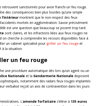
 retrouvent sanctionnés pour avoir franchi un feu rouge.
raîne des conséquences bien plus lourdes qu’une simple
 l’Intérieur
montrent que le non-respect des feux
 d’accidents mortels en agglomération. Savoir précisément
 délit est une question que beaucoup se posent trop tard.
ute
sont claires, et les infractions liées aux feux rouges ne
nd on cherche à comprendre les recours disponibles face à
sulter un cabinet spécialisé pour
griller un feu rouge
et
à la situation.
ller un feu rouge
he une procédure automatique dès lors qu’un agent ou un
olice Nationale
et la
Gendarmerie Nationale
disposent
us sophistiqués, notamment des radars feux rouges implantés
teur verbalisé reçoit un avis de contravention dans les jours
inistratives. L’
amende forfaitaire
s’élève à
135 euros