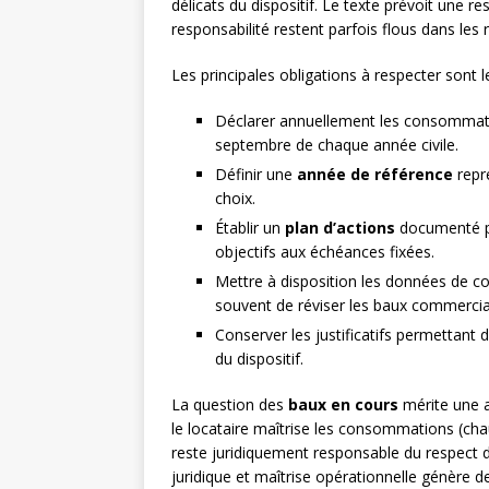
délicats du dispositif. Le texte prévoit une r
responsabilité restent parfois flous dans les 
Les principales obligations à respecter sont l
Déclarer annuellement les consommati
septembre de chaque année civile.
Définir une
année de référence
repré
choix.
Établir un
plan d’actions
documenté pr
objectifs aux échéances fixées.
Mettre à disposition les données de co
souvent de réviser les baux commercia
Conserver les justificatifs permettant 
du dispositif.
La question des
baux en cours
mérite une a
le locataire maîtrise les consommations (chau
reste juridiquement responsable du respect de
juridique et maîtrise opérationnelle génère de