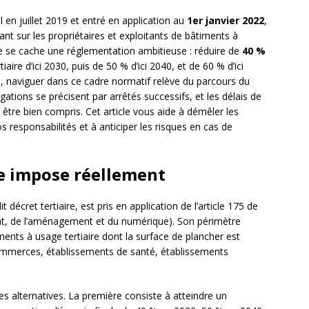
el en juillet 2019 et entré en application au
1er janvier 2022
,
nt sur les propriétaires et exploitants de bâtiments à
que se cache une réglementation ambitieuse : réduire de
40 %
iaire d’ici 2030, puis de 50 % d’ici 2040, et de 60 % d’ici
 naviguer dans ce cadre normatif relève du parcours du
ations se précisent par arrêtés successifs, et les délais de
être bien compris. Cet article vous aide à démêler les
os responsabilités et à anticiper les risques en cas de
re impose réellement
dit décret tertiaire, est pris en application de l’article 175 de
nt, de l’aménagement et du numérique). Son périmètre
ents à usage tertiaire dont la surface de plancher est
ommerces, établissements de santé, établissements
s alternatives. La première consiste à atteindre un