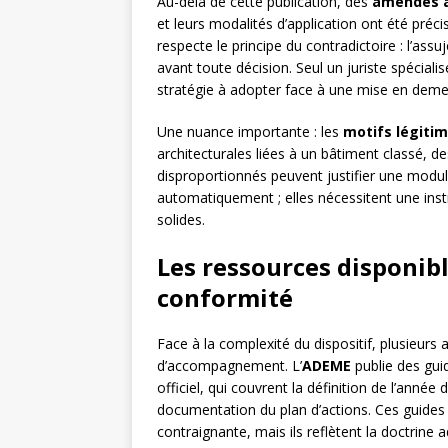
Au-delà de cette publication, des
amendes a
et leurs modalités d’application ont été préc
respecte le principe du contradictoire : l’ass
avant toute décision. Seul un juriste spécialis
stratégie à adopter face à une mise en deme
Une nuance importante : les
motifs légiti
architecturales liées à un bâtiment classé, d
disproportionnés peuvent justifier une modul
automatiquement ; elles nécessitent une instr
solides.
Les ressources disponib
conformité
Face à la complexité du dispositif, plusieurs
d’accompagnement. L’
ADEME
publie des gui
officiel, qui couvrent la définition de l’année
documentation du plan d’actions. Ces guides 
contraignante, mais ils reflètent la doctrine a