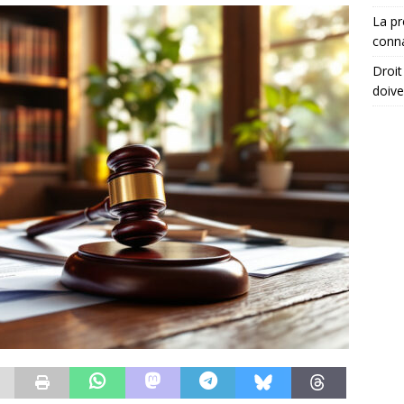
La pr
conna
Droit
doive