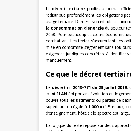
Le
décret tertiaire
, publié au Journal offici
redistribue profondément les obligations pesa
usage tertiaire. Derrière son intitulé techni
la consommation d’énergie
du secteur tert
2050. Pour beaucoup d’acteurs économiques,
combattant. Les textes s’accumulent, les oblig
mise en conformité s’égrènent sans toujours 
exigences juridiques concrètes, à identifier v
manquement.
Ce que le décret tertiai
Le
décret n° 2019-771 du 23 juillet 2019
, 
la
loi ELAN
(loi portant évolution du logeme
couvre tous les bâtiments ou parties de bâtim
supérieure ou égale à
1 000 m²
. Bureaux, c
d’enseignement, hôtels : le spectre est large.
La logique du texte repose sur deux approche