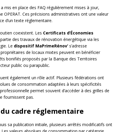
a mis en place des FAQ régulièrement mises à jour,
me OPERAT. Ces précisions administratives ont une valeur
rce d’un texte réglementaire.
 soutien coexistent. Les
Certificats d’Économies
partie des travaux de rénovation énergétique via les
rgie. Le
dispositif MaPrimeRénov’
s’adresse
propriétaires de locaux mixtes peuvent en bénéficier
êts bonifiés proposés par la Banque des Territoires
cteur public ou parapublic.
ouent également un rôle actif. Plusieurs fédérations ont
bsolues de consommation adaptées à leurs spécificités
 professionnelle permet souvent d’accéder à des grilles de
ne fournissent pas.
s du cadre réglementaire
uis sa publication initiale, plusieurs arrêtés modificatifs ont
on. Les valeurs absolues de consommation par catégorie