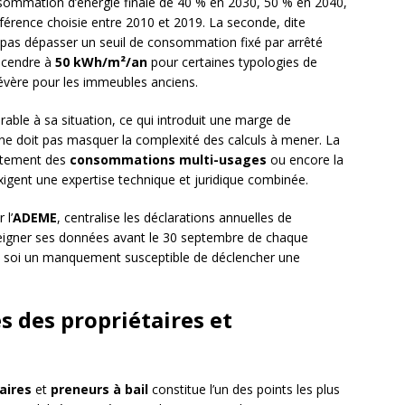
nsommation d’énergie finale de 40 % en 2030, 50 % en 2040,
férence choisie entre 2010 et 2019. La seconde, dite
 pas dépasser un seuil de consommation fixé par arrêté
escendre à
50 kWh/m²/an
pour certaines typologies de
sévère pour les immeubles anciens.
vorable à sa situation, ce qui introduit une marge de
e doit pas masquer la complexité des calculs à mener. La
aitement des
consommations multi-usages
ou encore la
xigent une expertise technique et juridique combinée.
 l’
ADEME
, centralise les déclarations annuelles de
eigner ses données avant le 30 septembre de chaque
en soi un manquement susceptible de déclencher une
s des propriétaires et
aires
et
preneurs à bail
constitue l’un des points les plus