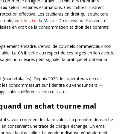
 commerce en ligne auraient atteint des montants
uros
selon certaines estimations. Ces chiffres illustrent
rotection effective. Les étudiants en droit qui souhaitent
xemple,
voir le site
du Master Droit privé de l’Université
lisées en droit de la consommation et droit des contrats
également encadré. L’envoi de courriels commerciaux non
alable. La
CNIL
veille au respect de ces règles en lien avec le
es non désirés peut signaler la pratique et obtenir la
é
(marketplaces). Depuis 2020, les opérateurs de ces
t les consommateurs sur l’identité du vendeur tiers —
pplicables diffèrent selon ce statut.
 quand un achat tourne mal
aut-il savoir comment les faire valoir. La première démarche
, en conservant une trace de chaque échange. Un email
 preuve la plus solide. Le vendeur dispose généralement