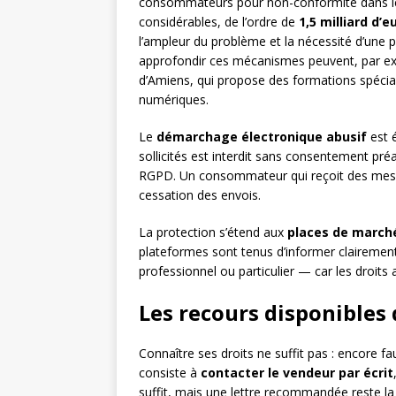
consommateurs pour non-conformité dans le
considérables, de l’ordre de
1,5 milliard d’e
l’ampleur du problème et la nécessité d’une p
approfondir ces mécanismes peuvent, par e
d’Amiens, qui propose des formations spécia
numériques.
Le
démarchage électronique abusif
est 
sollicités est interdit sans consentement pré
RGPD. Un consommateur qui reçoit des messag
cessation des envois.
La protection s’étend aux
places de march
plateformes sont tenus d’informer clairemen
professionnel ou particulier — car les droits a
Les recours disponibles
Connaître ses droits ne suffit pas : encore f
consiste à
contacter le vendeur par écrit
suffit, mais une lettre recommandée reste la