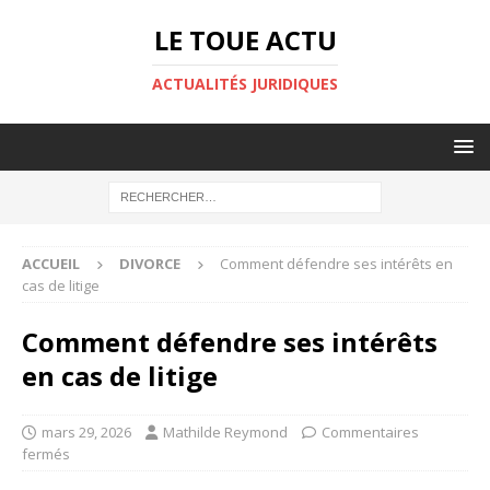
LE TOUE ACTU
ACTUALITÉS JURIDIQUES
ACCUEIL
DIVORCE
Comment défendre ses intérêts en
cas de litige
Comment défendre ses intérêts
en cas de litige
mars 29, 2026
Mathilde Reymond
Commentaires
fermés